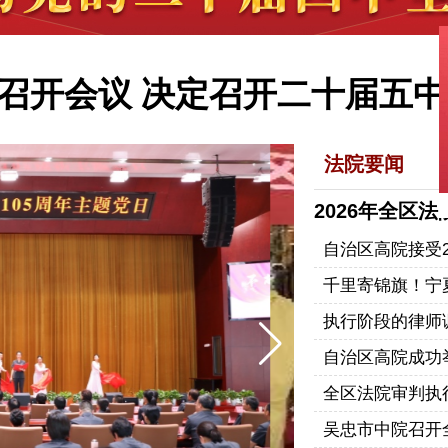
创新发展 高质量推进国防和
召开会议 决定召开二十届五中
势和经济工作 中共中央总书记习
平经济思想指引中国经济高质量
法院要闻
央政治局第二十七次集体学习时
2026年全区
创新发展 高质量推进国防和
自治区高院接受2
千里寄锦旗！宁夏
召开会议 决定召开二十届五中
执行阶段的律师
势和经济工作 中共中央总书记习
自治区高院成功
全区法院审判执
吴忠市中院召开