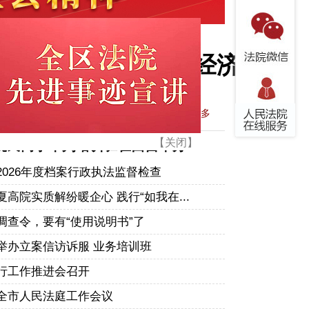
军队现代化
全会 分析研究当前经济
近平...
发展行稳致远
更多
强调 强化政治引领 深
法院民商事审判培训班在西吉举办
军队现代化
026年度档案行政执法监督检查
高院实质解纷暖企心 践行“如我在...
全会 分析研究当前经济
【关闭】
调查令，要有“使用说明书”了
近平...
举办立案信访诉服 业务培训班
行工作推进会召开
全市人民法庭工作会议