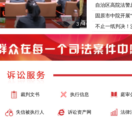
自治区高院法警总
固原市中院开展
盐池县法院开展“5·1
3
/
4
不止一纸判决！沙
裁判文书
执行信息
庭审
失信被执行人
诉讼资产网
法律