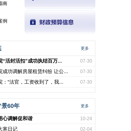
指南
案例
态
更多
“活封活扣”成功执结百万...
07-30
成功调解房屋租赁纠纷 让公...
07-30
：“法官，工资收到了，我...
07-30
”景60年
更多
用心调解促和谐
10-24
大寒日记
02-04