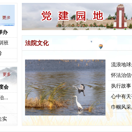
举办
法院文化
训班
导
流浪地球
更多
怀法治信
执行故事
度会
心中有天
..
巾帼风采
走实