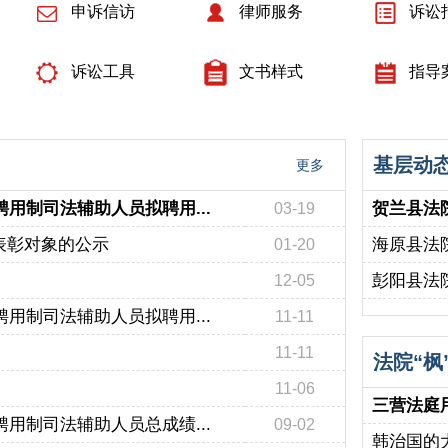
申诉信访
律师服务
诉讼
诉讼工具
文书样式
指导
基层动
更多
用制司法辅助人员拟聘用...
贺兰县法院
03-19
表彰对象的公示
海原县法院
01-20
彭阳县法院
12-05
用制司法辅助人员拟聘用...
11-11
11-11
法院“枫
11-06
三营法庭
用制司法辅助人员总成绩...
09-02
韩治国的